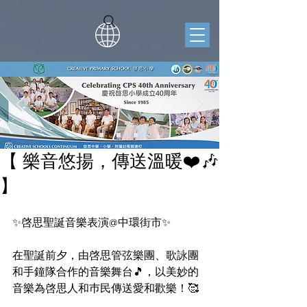
【 樂音悠揚，傳送溫暖❤️🎶
】
✨啓思聖誕音樂表演@中環街市✨
在聖誕前夕，由啓思管弦樂團、歌詠團
和手鐘隊合作的音樂舞台🎵，以美妙的
音樂為啓思人和巿民傳送愛和歡樂！🥰