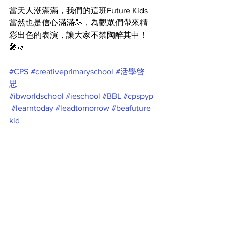
當天人潮滿滿，我們的這班Future Kids
當然也是信心滿滿🥳，為觀眾們帶來精
彩出色的表演，讓大家不禁陶醉其中！
🎤🎷
#CPS
#creativeprimaryschool
#活學啓
思
#ibworldschool
#ieschool
#BBL
#cpspyp
#learntoday
#leadtomorrow
#beafuture
kid