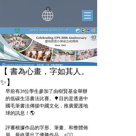
【 書為心畫，字如其人。
✨】
早前有31位學生參加了由樹賢基金舉辦
的低碳生活書法比賽。🌳目的是透過中
國毛筆書法傳揚中國文化，推廣愛護地
球的訊息！🌎
評審根據作品的字形、筆畫、和整體佈
局，最終選出了優勝作品。⭐️👍🏻