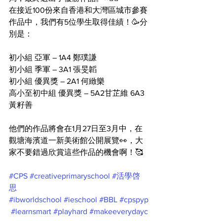
在接近100份來自香港和大灣區城市參賽
作品中，我們有5位學生取得佳績！🥳分
別是：
初小組 亞軍 – 1A4 鄭璞謙 
初小組 季軍 – 3A1 張旻韜
初小組 優異獎 – 2A1 何緻樂
高小至初中組 優異獎 – 5A2甘芷維 6A3
黃籽善 
他們的作品將會在1月27日至3月中，在
觀塘海濱道一新美術館公開展覽👀，大
家不要錯過欣賞這些作品的機會啊！🥰
#CPS
#creativeprimaryschool
#活學啓
思
#ibworldschool
#ieschool
#BBL
#cpspyp
#learnsmart
#playhard
#makeeverydayc