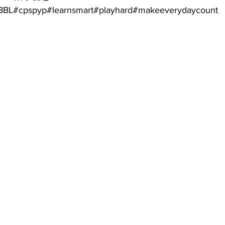
BBL#cpspyp#learnsmart#playhard#makeeverydaycount