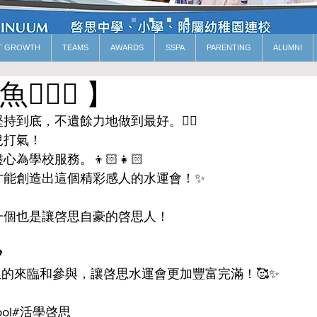
T GROWTH
TEAMS
AWARDS
SSPA
PARENTING
ALUMNI
🏻‍♂️ 】
持到底，不遺餘力地做到最好。🏊‍♀️
兒打氣！
為學校服務。👦🏻👧🏻
才能創造出這個精彩感人的水運會！✨
一個也是讓啓思自豪的啓思人！

的來臨和參與，讓啓思水運會更加豐富完滿！🥰✨
school#活學啓思