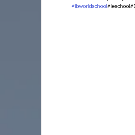
#ibworldschool
#ieschool#