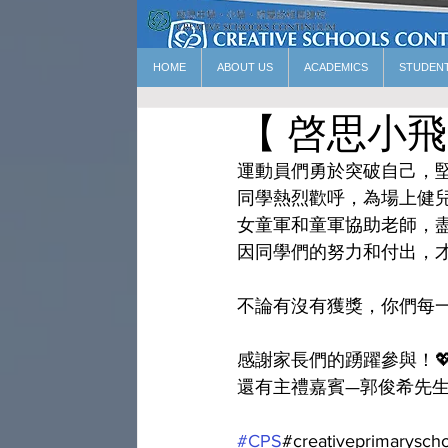
HOME
ABOUT US
ACADEMICS
STUDEN
【 啓思小飛魚🏊
運動員們勇於突破自己，堅
同學熱烈歡呼，為場上健
女童軍和童軍協助老師，盡心
因同學們的努力和付出，
不論有沒有獲獎，你們每
感謝家長們的踴躍參與！
還有主禮嘉賓—郭俊希先生
#CPS
#creativeprimary