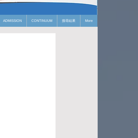
ADMISSION
CONTINUUM
搜尋結果
More