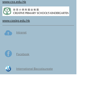
www.css.edu.hk
www.cpskg.edu.hk
Intranet
Facebook
International Baccalaureate
Online learning
CPS Alumni