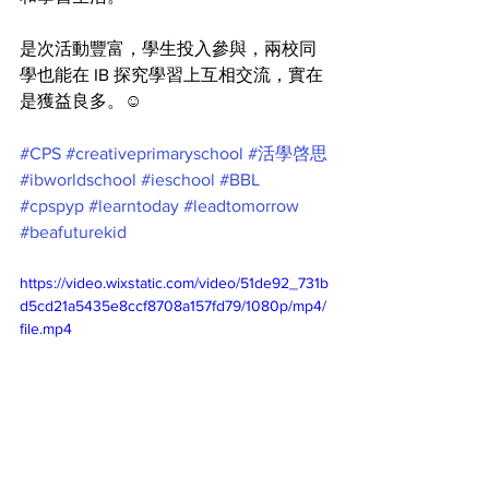
是次活動豐富，學生投入參與，兩校同
學也能在 IB 探究學習上互相交流，實在
是獲益良多。☺️
#CPS
#creativeprimaryschool
#活學啓思
#ibworldschool
#ieschool
#BBL
#cpspyp
#learntoday
#leadtomorrow
#beafuturekid
https://video.wixstatic.com/video/51de92_731b
d5cd21a5435e8ccf8708a157fd79/1080p/mp4/
file.mp4