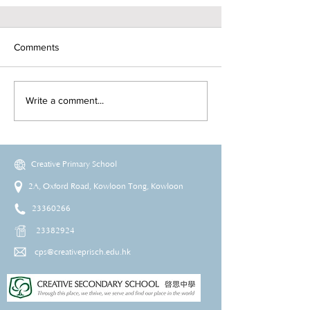
Comments
Write a comment...
Creative Primary School
2A, Oxford Road, Kowloon Tong, Kowloon
23360266
23382924
cps@creativeprisch.edu.hk