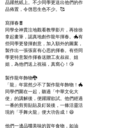
品躍然紙上。不少同學更送出他們的作
品佈置，令啓思生色不少。🥰
寫揮春🧧
同學全神貫注地觀看教學影片，再徐徐
拿起畫筆，認真地創作龍年揮春。🐲有
些同學更發揮創意，加入額外的圖案，
製作出一張張富有心思的揮春。有些同
學更特意製作揮春送贈工友叔叔、姐
姐，為他們送上祝福，真窩心！😘
製作龍年飾物🐉
「龍」年當然少不了製作龍年飾物！🐲
同學們圍在一起，聽過「中華文化大
使」的講解後，便躍躍欲試。他們經過
一番的剪剪貼貼及釘裝後，一條活靈活
現的「手舞火龍」便大功告成！😆
他們一邊品嚐美味的賀年食物，如油