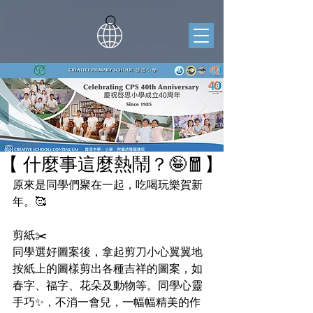
【 什麼事這麼熱鬧？🤪🧧】
原來是同學們聚在一起，吃喝玩樂賀新
年。🥰
剪紙✂️
同學選好圖案後，拿起剪刀小心翼翼地
按紙上的圖樣剪出各種吉祥的圖案，如
春字、福字、花朵及動物等。同學心靈
手巧✨，不消一會兒，一幅幅精美的作