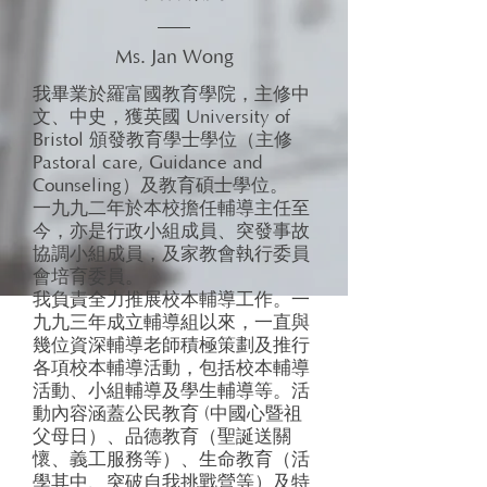
Ms. Jan Wong
我畢業於羅富國教育學院，主修中
文、中史，獲英國 University of
Bristol 頒發教育學士學位（主修
Pastoral care, Guidance and
Counseling）及教育碩士學位。
一九九二年於本校擔任輔導主任至
今，亦是行政小組成員、突發事故
協調小組成員，及家教會執行委員
會培育委員。
我負責全力推展校本輔導工作。一
九九三年成立輔導組以來，一直與
幾位資深輔導老師積極策劃及推行
各項校本輔導活動，包括校本輔導
活動、小組輔導及學生輔導等。活
動內容涵蓋公民教育 (中國心暨祖
父母日）、品德教育（聖誕送關
懷、義工服務等）、生命教育（活
學其中、突破自我挑戰營等）及特