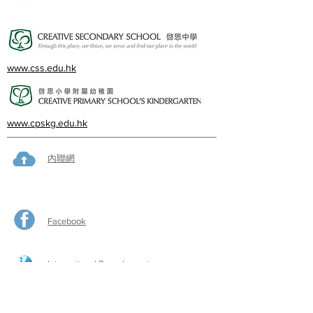
cps@creativeprisch.edu.hk
www.css.edu.hk
www.cpskg.edu.hk
內聯網
Facebook
International Baccalaureate
網上學習