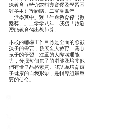
殊教育（轉介或輔導資優及學習困
難學生）等範疇。二零零四年，
「活學其中」獲「生命教育傑出教
案獎」。二零零八年，我獲「啟發
潛能教育傑出教師獎」。
本校的輔導工作目標是全面的照顧
孩子的需要，發展全人教育，關心
孩子的學習，注重的人際溝通能
力，發掘每個孩子的潛能及培養他
們有優良品格素質。我認為培育孩
子健康的自我形象，是輔導組最重
要的使命。
Creative Primary School
2A, Oxford Road, Kowloon Tong, Kowloon
23360266
23382924