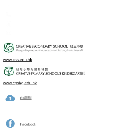
2A, Oxford Road, Kowloon Tong, Kowloon
23360266
23382924
cps@creativeprisch.edu.hk
www.css.edu.hk
www.cpskg.edu.hk
內聯網
Facebook