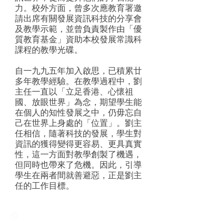
力。校外方面，曾多次應教育署邀
請出席有關發展資訊科技的分享會
及教學示範，並曾負責製作由「優
質教育基金」資助本校發展常識科
課程的教學光碟。
​自一九九五年加入啟思，已積累廿
多年教學經驗。在教學過程中，劉
主任一直以「立足香港、心懷祖
國、放眼世界」為念，期望學生能
在個人的知性發展之中，仍毋忘自
己在世界上身處的「位置」。劉主
任相信，隨著科技的發展，學生對
資訊的獲得變得更容易、更具真實
性，這一方面對教學創製了機遇，
但同時也帶來了危機。因此，引導
學生在兩者間就善避惡，正是劉主
任的工作目標。
Creative Primary School