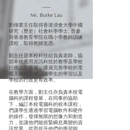
Mr. Burke Lau
劉偉業主任取得香港浸會大學中國
研究（歷史）社會科學學士; 曾參
與香港教育學院在職小學教師訓練
課程，取得教師文憑。
劉主任是本校科技組負責老師，協
助本校應用資訊科技於教學及學校
行政上的發展，通過完善學校的電
腦及網絡設備，讓學生的學習以及
學校的行政更有效率。
​在教學方面，劉主任亦負責本校電
腦科的課程發展，在同事的協助
下，編訂本校電腦科的校本課程，
們讓學生通過學習電腦軟件和硬件
的操作，發揮無限的想像力和創造
力，並讓他們能抓緊瞬息萬變的資
訊世界，從而提升他們的學習能