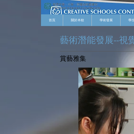
首頁
關於本校
學術發展
學
藝術潛能發展--視
​賞藝雅集