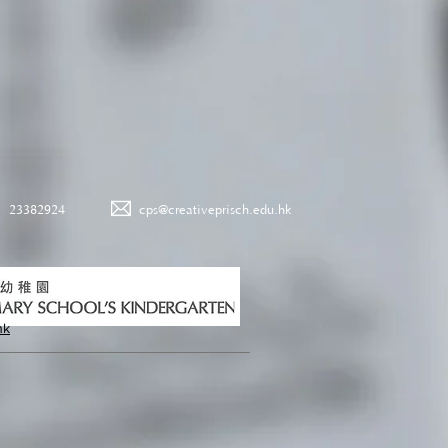
23382924
cps@creativeprisch.edu.hk
hk