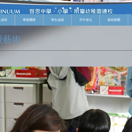
生成長
專業團隊
學生成就
升中派位
家校聯繫
覺藝術