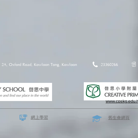
2A, Oxford Road, Kowloon Tong, Kowloon
23360266
www.cpskg.edu.
網上學習
​舊生會網頁