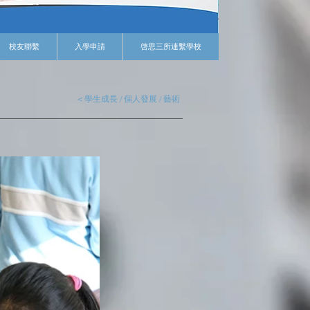
校友聯繫
入學申請
啓思三所連繫學校
< 學生成長 / 個人發展 / 藝術