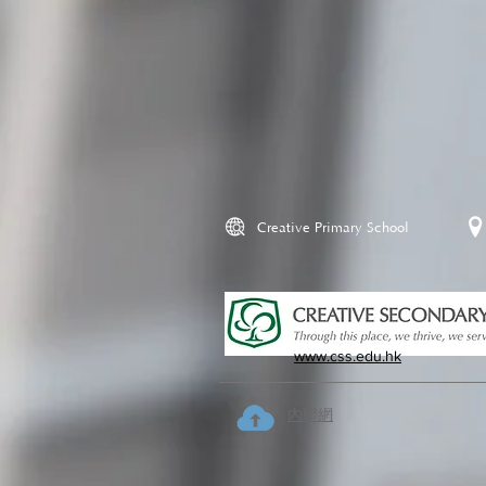
Creative Primary School
www.css.edu.hk
內聯網