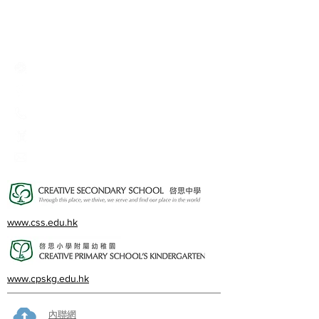
Creative Primary School
2A, Oxford Road, Kowloon Tong, Kowloon
23360266
23382924
cps@creativeprisch.edu.hk
www.css.edu.hk
www.cpskg.edu.hk
內聯網