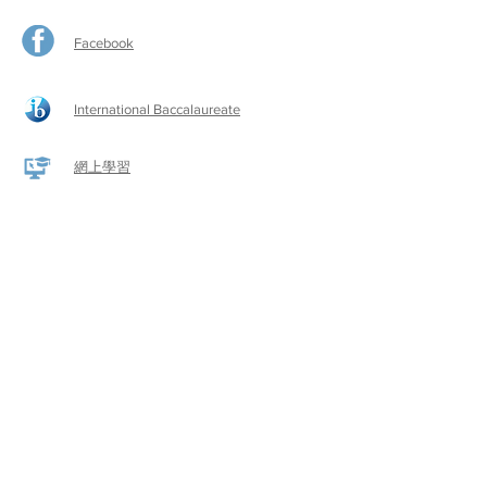
Facebook
International Baccalaureate
網上學習
​舊生會網頁
啓思​小作家
​啓思小學家長教師會