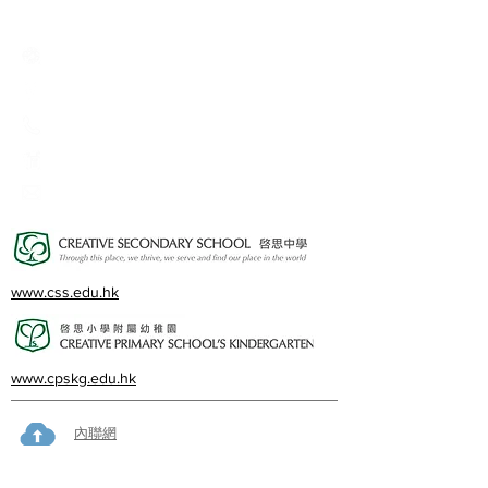
Creative Primary School
2A, Oxford Road, Kowloon Tong, Kowloon
23360266
23382924
cps@creativeprisch.edu.hk
www.css.edu.hk
www.cpskg.edu.hk
內聯網