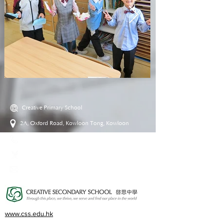
Creative Primary School
2A, Oxford Road, Kowloon Tong, Kowloon
23360266
23382924
cps@creativeprisch.edu.hk
www.css.edu.hk