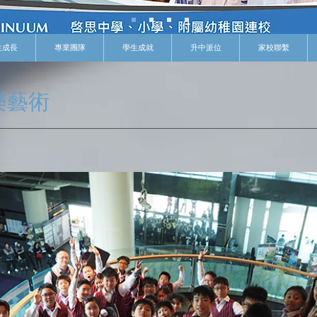
生成長
專業團隊
學生成就
升中派位
家校聯繫
樂藝術