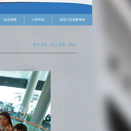
校友聯繫
入學申請
啓思三所連繫學校
< 學生成長 / 個人發展 / 藝術