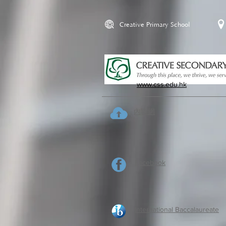
Creative Primary School
www.css.edu.hk
內聯網
Facebook
International Baccalaureate