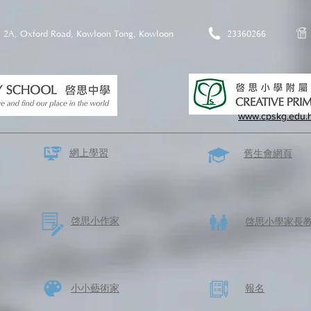
2A, Oxford Road, Kowloon Tong, Kowloon
23360266
www.cpskg.edu.
網上學習
​舊生會網頁
啓思​小作家
​啓思小學家長
​小小藝術家
​報名