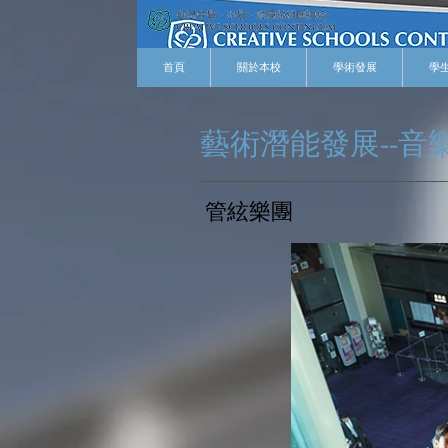
首頁
關於本校
學術發展
學
藝術潛能發展--音
​管絃樂團