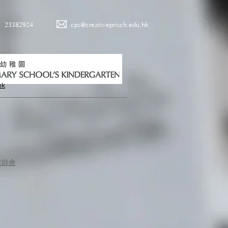
23382924
cps@creativeprisch.edu.hk
hk
教師會