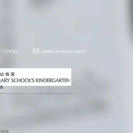
23382924
cps@creativeprisch.edu.hk
hk
教師會