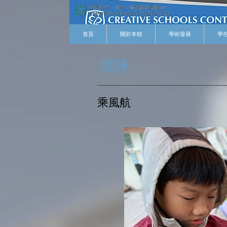
首頁
關於本校
學術發展
學
​團隊
乘風航