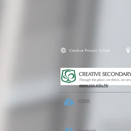
Creative Primary School
www.css.edu.hk
內聯網
Facebook