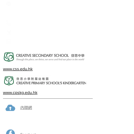
Creative Primary School
2A, Oxford Road, Kowloon Tong, Kowloon
23360266
23382924
cps@creativeprisch.edu.hk
www.css.edu.hk
www.cpskg.edu.hk
內聯網