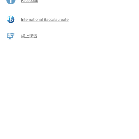
Facebook
International Baccalaureate
網上學習
​舊生會網頁
啓思​小作家
​啓思小學家長教師會