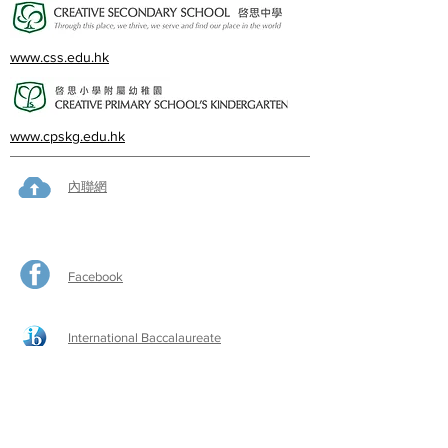
www.css.edu.hk
www.cpskg.edu.hk
內聯網
Facebook
International Baccalaureate
網上學習