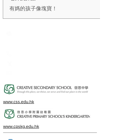
有媽的孩子像塊寶！
Creative Primary School
2A, Oxford Road, Kowloon Tong, Kowloon
23360266
23382924
cps@creativeprisch.edu.hk
www.css.edu.hk
www.cpskg.edu.hk