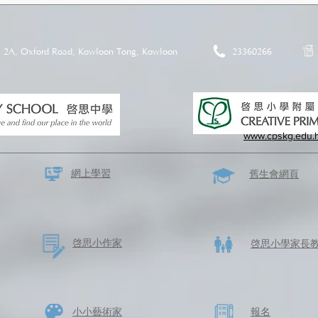
2A, Oxford Road, Kowloon Tong, Kowloon
23360266
www.cpskg.edu.
網上學習
​舊生會網頁
啓思​小作家
​啓思小學家長
​小小藝術家
​報名