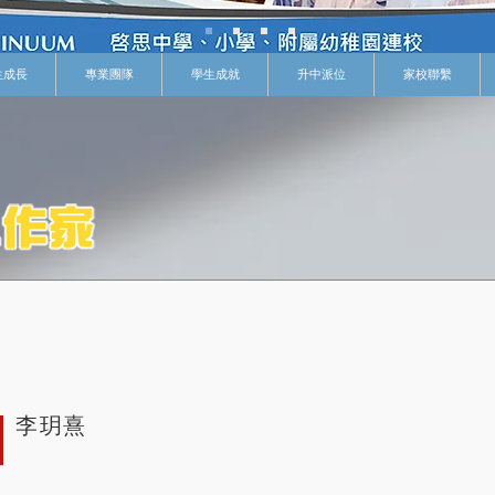
生成長
專業團隊
學生成就
升中派位
家校聯繫
李玥熹