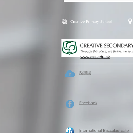
Creative Primary School
www.css.edu.hk
內聯網
Facebook
International Baccalaureate