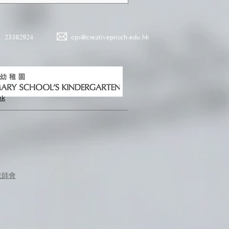
23382924
cps@creativeprisch.edu.hk
hk
教師會