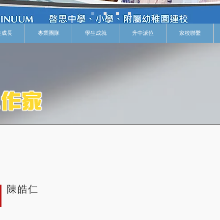
生成長
專業團隊
學生成就
升中派位
家校聯繫
陳皓仁