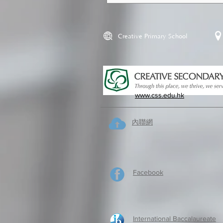
Creative Primary School
www.css.edu.hk
內聯網
Facebook
International Baccalaureate