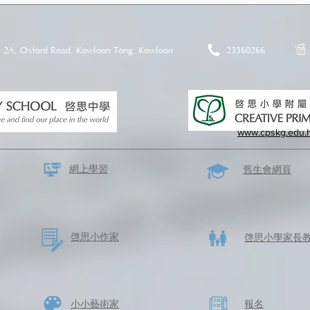
2A, Oxford Road, Kowloon Tong, Kowloon
23360266
www.cpskg.edu.
網上學習
​舊生會網頁
啓思​小作家
​啓思小學家長
​小小藝術家
​報名