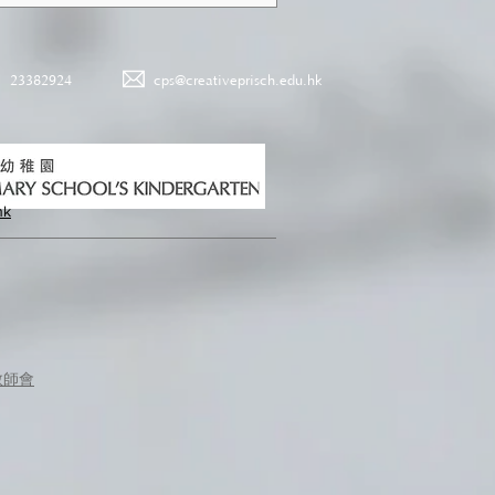
23382924
cps@creativeprisch.edu.hk
hk
教師會