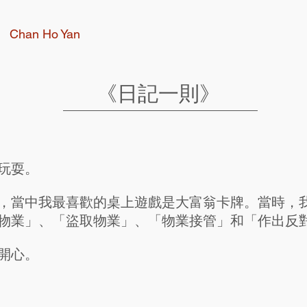
Chan Ho Yan
《日記一則》
玩耍。
，當中我最喜歡的桌上遊戲是大富翁卡牌。當時，
物業」、「盜取物業」、「物業接管」和「作出反
開心。