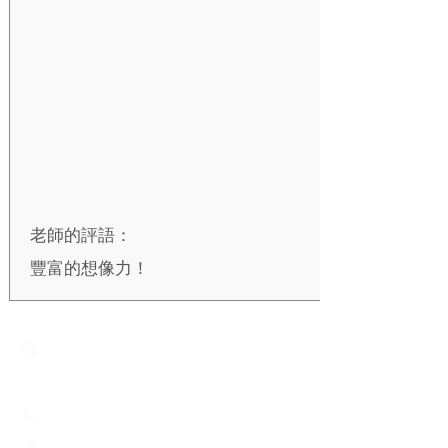
老師的評語：
豐富的想像力！
Creative Primary School
2A, Oxford Road, Kowloon Tong, Kowloon
23360266
23382924