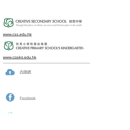
cps@creativeprisch.edu.hk
www.css.edu.hk
www.cpskg.edu.hk
內聯網
Facebook
International Baccalaureate