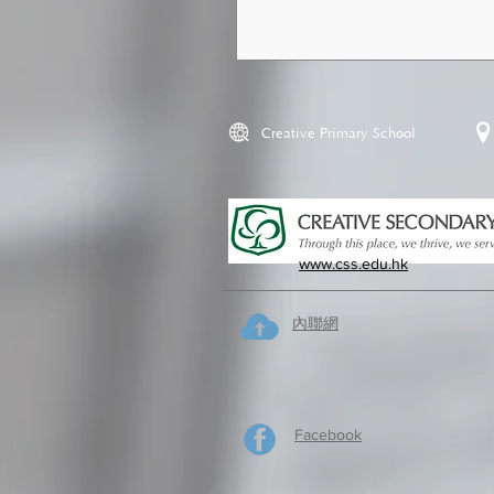
Creative Primary School
www.css.edu.hk
內聯網
Facebook