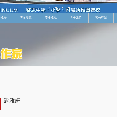
生成長
專業團隊
學生成就
升中派位
家校聯繫
熊雅妍