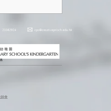
23382924
cps@creativeprisch.edu.hk
hk
教師會