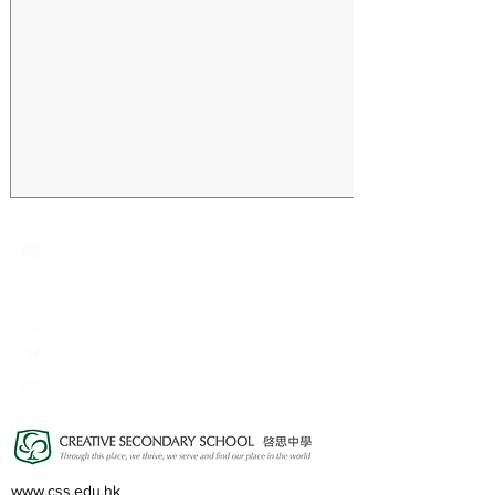
Creative Primary School
2A, Oxford Road, Kowloon Tong, Kowloon
23360266
23382924
cps@creativeprisch.edu.hk
www.css.edu.hk