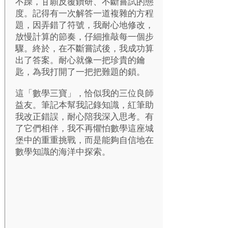
不躁，甘願反覆鑽研、不斷嘗試的態
度。記得有一次解答一道複雜的方程
題，因弄錯了符號，我耐心地修改，
放慢計算的節奏，仔細推敲每一個步
驟。終於，在不斷嘗試後，我成功算
出了答案。耐心就像一把珍貴的鑰
匙，為我打開了一把把難題的鎖。
這「數學三寶」，恰似我的三位良師
益友。筆記本幫我記錄知識，紅筆助
我改正錯誤，耐心陪我深入思考。有
了它們相伴，我不再懼怕數學這座城
堡中的重重挑戰，而是能夠自信地在
數學知識的海洋中探索。