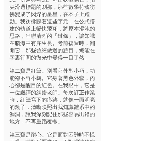
尖滑過標題的剎那，那些數學符號彷
彿變成了閃爍的星星，在本子上躍
動。我彷彿踩着這些字元，在公式搭
建的軌道上暢快飛翔，將原本混沌的
思路，串聯清晰的「鏈條」，讓知識
在腦海中有序生長。考前複習時，翻
開它，那些曾經做過的題目，總能在
字裏行間的微光中變得一目了然。
第二寶是紅筆。別看它外型小巧，功
能卻不容小覷。它身著黑色外套，內
心卻是醒目的紅色。在我眼中，它是
一位嚴謹的糾錯老師。每次訂正作業
時，紅筆寫下的痕跡，就像一面明亮
的鏡子，清晰映照出我知識體系中的
漏洞，讓我深刻記住那些容易出錯的
地方，不再重蹈覆轍。
第三寶是耐心。它是面對困難時不慌