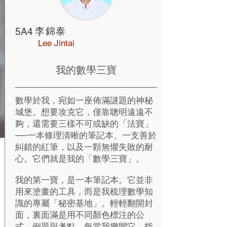
李錦泰
5A4
Lee Jintai
我的數學三寶
數學於我，宛如一座佈滿謎題的神秘
城堡。想要攻克它，僅靠聰明遠遠不
夠，還需要三樣不可或缺的「法寶」
──一本條理清晰的筆記本、一支善於
糾錯的紅筆，以及一顆無懼失敗的耐
心。它們就是我的「數學三寶」。
我的第一寶，是一本筆記本。它並非
用來塗畫的工具，而是我梳理數學知
識的專屬「秘密基地」。輕輕翻開封
面，裏面滿是用不同顏色標注的公
式、例題與考點。每當我攤開它，指