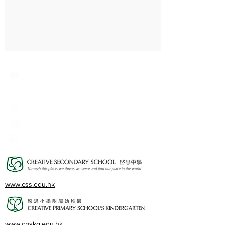
Creative Primary School
2A, Oxford Road, Kowloon Tong, Kowloon
23360266
23382924
cps@creativeprisch.edu.hk
www.css.edu.hk
www.cpskg.edu.hk