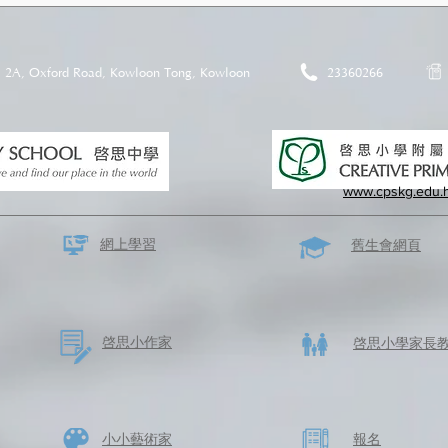
2A, Oxford Road, Kowloon Tong, Kowloon
23360266
www.cpskg.edu.
網上學習
​舊生會網頁
啓思​小作家
​啓思小學家長
​小小藝術家
​報名