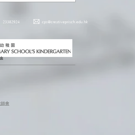
23382924
cps@creativeprisch.edu.hk
hk
教師會