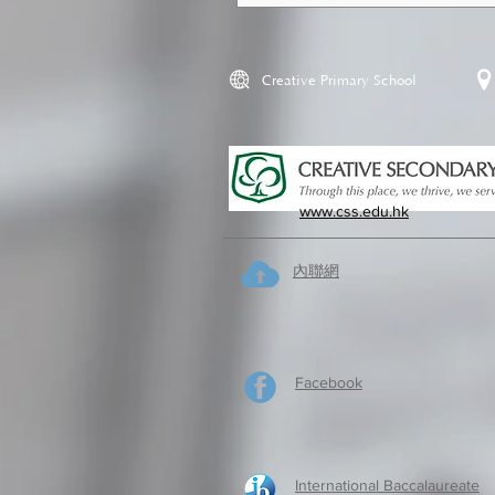
Creative Primary School
www.css.edu.hk
內聯網
Facebook
International Baccalaureate