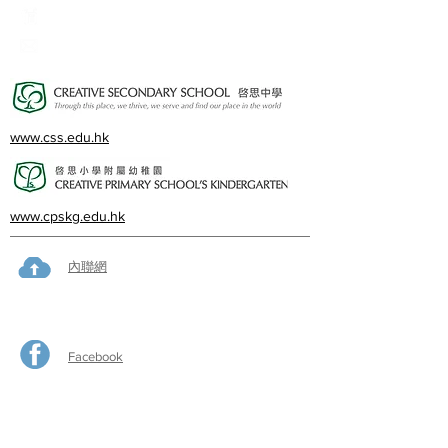
23382924
cps@creativeprisch.edu.hk
www.css.edu.hk
www.cpskg.edu.hk
內聯網
Facebook
International Baccalaureate