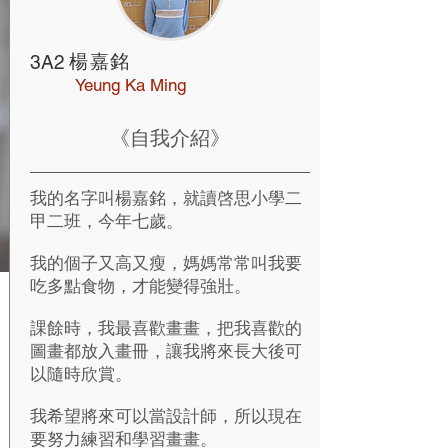
楊嘉銘
3A2
Yeung Ka Ming
《自我介紹》
我的名字叫楊嘉銘，就讀啓思小學二
甲二班，今年七歲。
我的個子又高又瘦，媽媽常常叫我要
吃多點食物，才能變得強壯。
課餘時，我最喜歡畫畫，把我喜歡的
圖畫都放入畫冊，讓我將來長大後可
以隨時欣賞。
我希望將來可以當設計師，所以現在
要努力練習和學習畫畫。