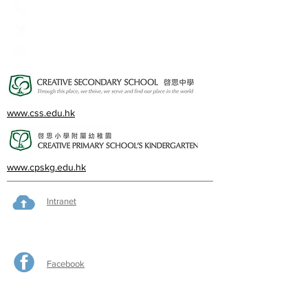
23360266
23382924
cps@creativeprisch.edu.hk
www.css.edu.hk
www.cpskg.edu.hk
Intranet
Facebook
International Baccalaureate