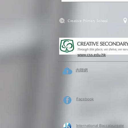
Creative Primary School
www.css.edu.hk
內聯網
Facebook
International Baccalaureate