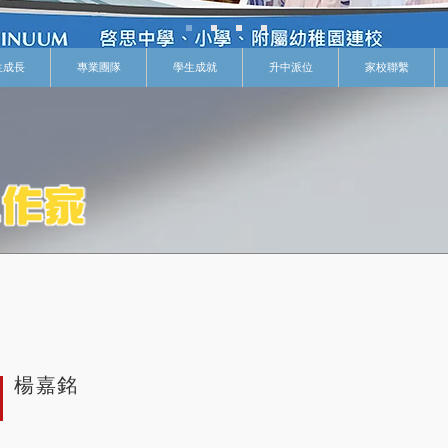
生成長
專業團隊
學生成就
升中派位
家校聯繫
楊嘉銘