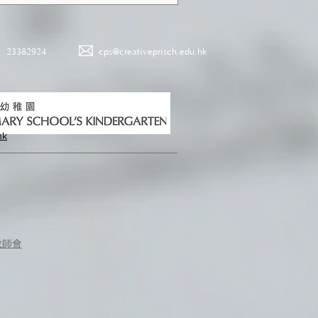
23382924
cps@creativeprisch.edu.hk
hk
教師會