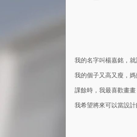
我的名字叫楊嘉銘，就
我的個子又高又瘦，媽
課餘時，我最喜歡畫畫
我希望將來可以當設計