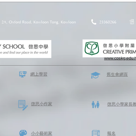
2A, Oxford Road, Kowloon Tong, Kowloon
23360266
www.cpskg.edu.
網上學習
​舊生會網頁
啓思​小作家
​啓思小學家長
​小小藝術家
​報名