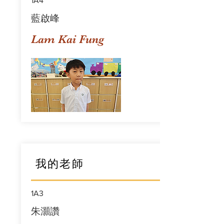
1A4
藍啟峰
Lam Kai Fung
我的老師
1A3
朱灝讚