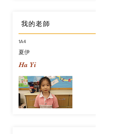
我的老師
1A4
夏伊
Ha Yi