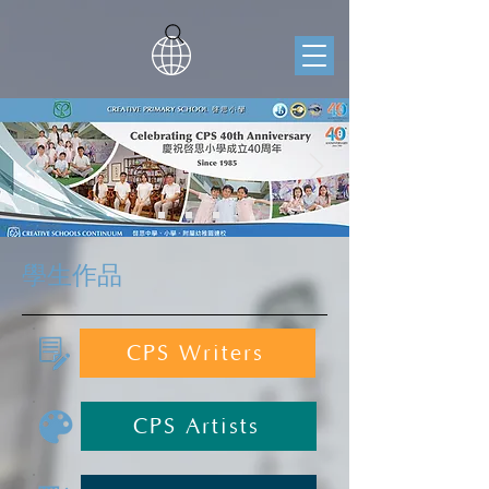
學生作品
CPS Writers
CPS Artists