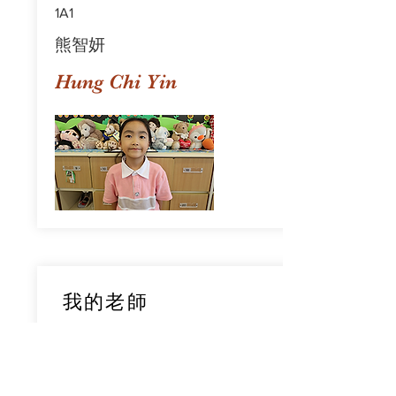
1A1
熊智妍
Hung Chi Yin
我的老師
1A1
鄧穎旋