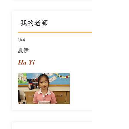
我的老師
1A4
夏伊
Ha Yi