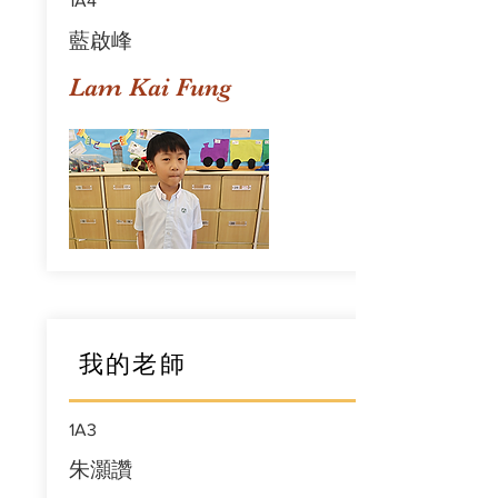
1A4
藍啟峰
Lam Kai Fung
我的老師
1A3
朱灝讚