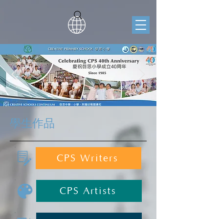
學生作品
CPS Writers
CPS Artists