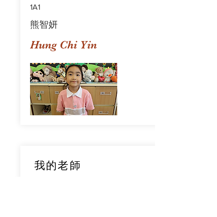
1A1
熊智妍
Hung Chi Yin
我的老師
1A1
鄧穎旋