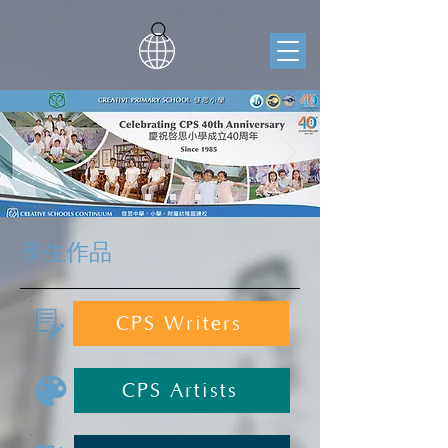
學生作品
CPS Writers
CPS Artists