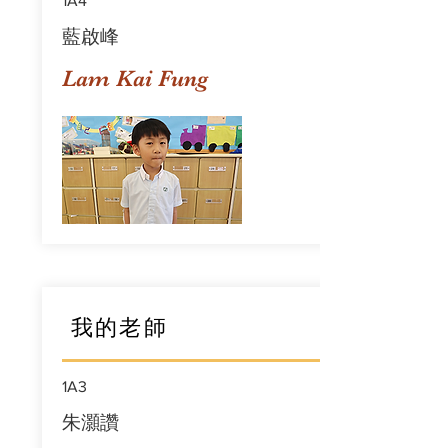
1A4
藍啟峰
Lam Kai Fung
我的老師
1A3
朱灝讚