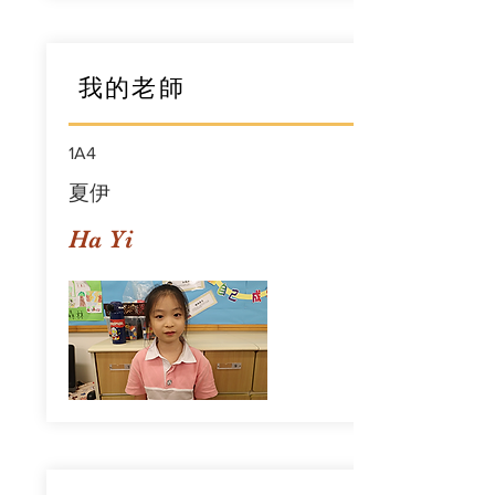
我的老師
1A4
夏伊
Ha Yi