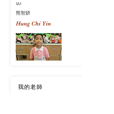
1A1
熊智妍
Hung Chi Yin
我的老師
1A1
鄧穎旋