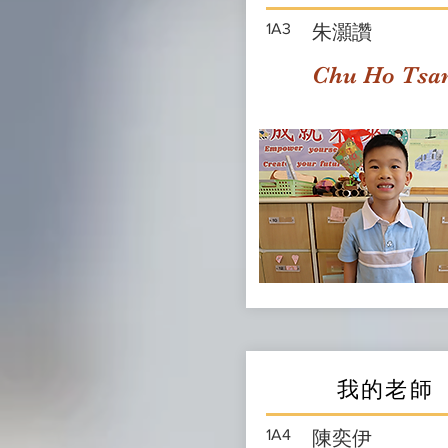
1A3
朱灝讚
Chu Ho Tsa
我的老師
1A4
陳奕伊