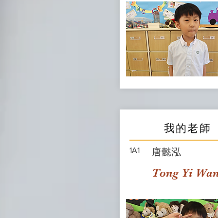
我的老師
1A1
唐懿泓
Tong Yi Wa