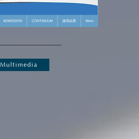
ADMISSION
CONTINUUM
搜尋結果
More
Multimedia