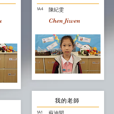
1A4
陳紀雯
u
Chen Jiwen
我的老師
1A1
蘇迪聞