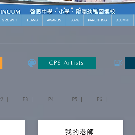
T GROWTH
TEAMS
AWARDS
SSPA
PARENTING
ALUMNI
CPS Artists
P2 ｜
P3 ｜
P4｜
P5 ｜
P6 ｜
我的老師