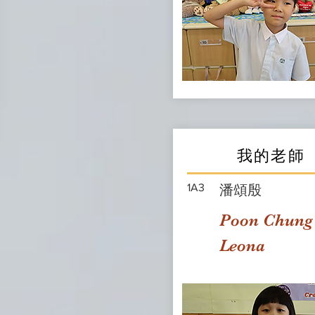
我的老師
1A3
潘頌殷
Poon Chung
Leona