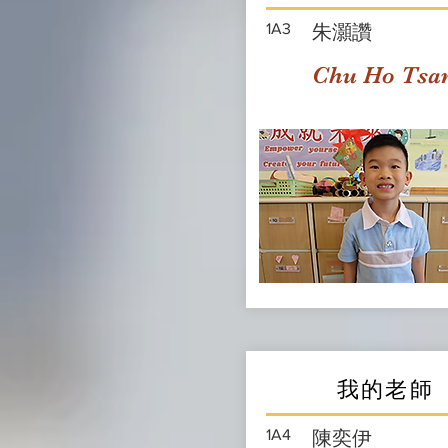
1A3
朱灝讚
Chu Ho Tsa
我的老師
1A4
陳奕伊