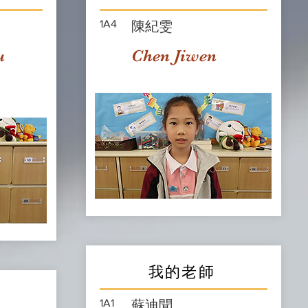
1A4
陳紀雯
u
Chen Jiwen
我的老師
1A1
蘇迪聞