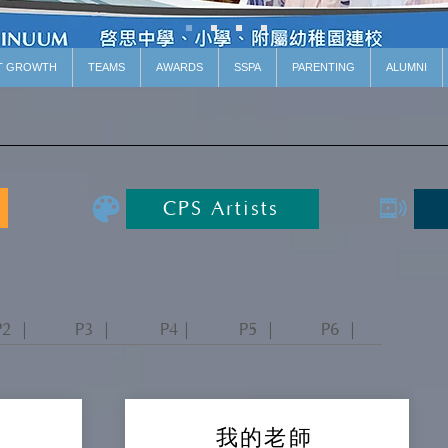
T GROWTH
TEAMS
AWARDS
SSPA
PARENTING
ALUMNI
CPS Artists
P2 ｜
P3 ｜
P4｜
P5 ｜
P6 ｜
我的老師