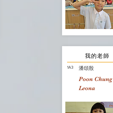
我的老師
1A3
潘頌殷
Poon Chung
Leona