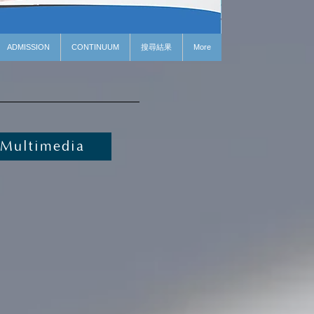
ADMISSION
CONTINUUM
搜尋結果
More
Multimedia