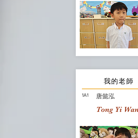
我的老師
1A1
唐懿泓
Tong Yi Wa