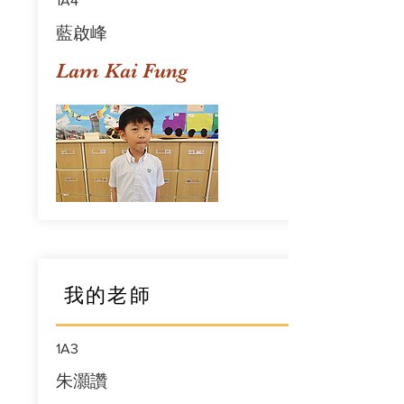
1A4
藍啟峰
Lam Kai Fung
我的老師
1A3
朱灝讚