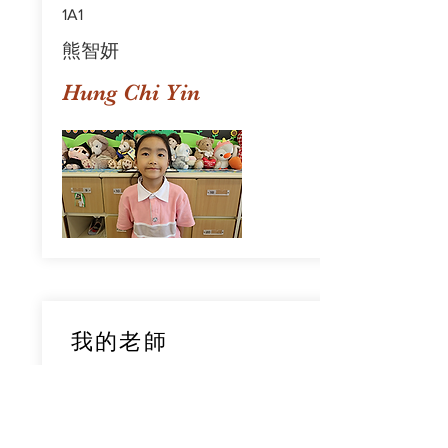
1A1
熊智妍
Hung Chi Yin
我的老師
1A1
鄧穎旋