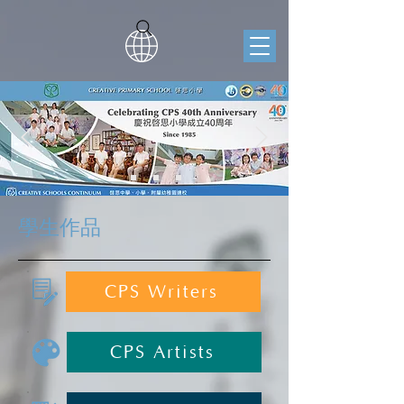
學生作品
CPS Writers
CPS Artists