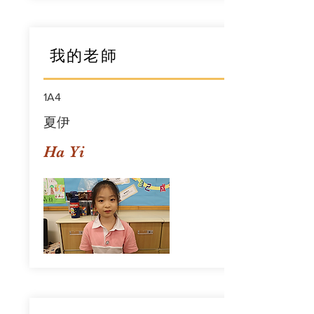
我的老師
1A4
夏伊
Ha Yi