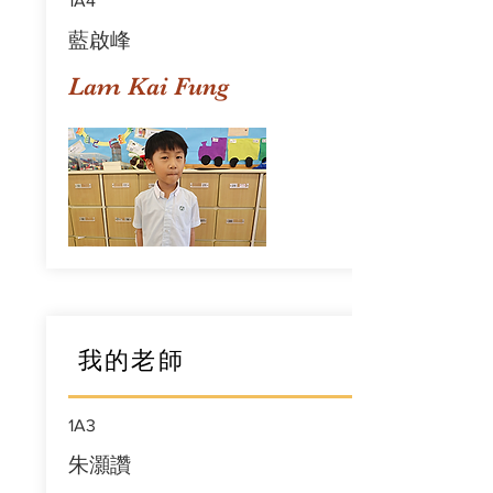
1A4
藍啟峰
Lam Kai Fung
我的老師
1A3
朱灝讚