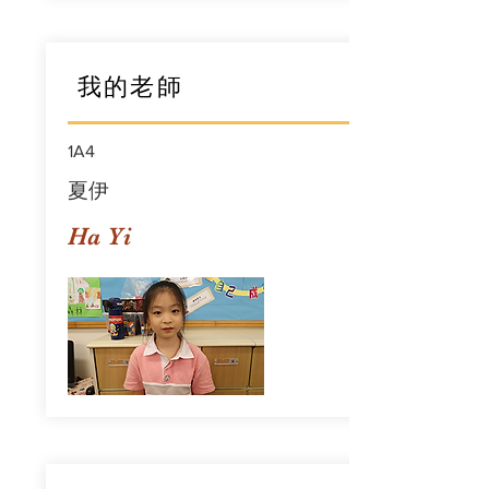
我的老師
1A4
夏伊
Ha Yi