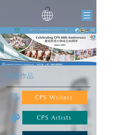
學生作品
CPS Writers
CPS Artists