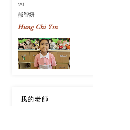
1A1
熊智妍
Hung Chi Yin
我的老師
1A1
鄧穎旋