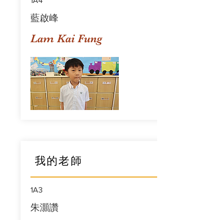
1A4
藍啟峰
Lam Kai Fung
我的老師
1A3
朱灝讚