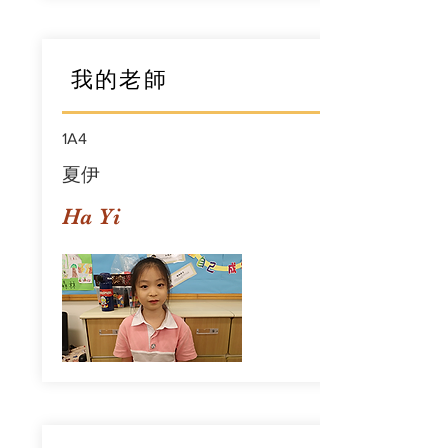
我的老師
1A4
夏伊
Ha Yi