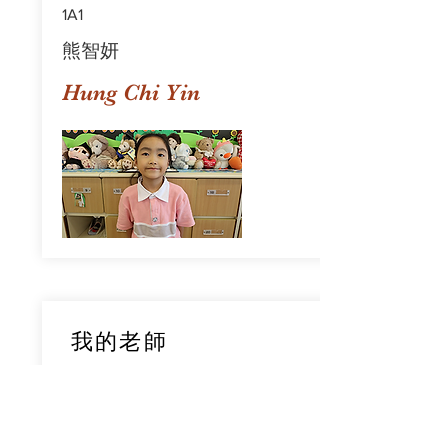
1A1
熊智妍
Hung Chi Yin
我的老師
1A1
鄧穎旋