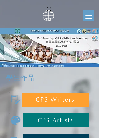
學生作品
CPS Writers
CPS Artists