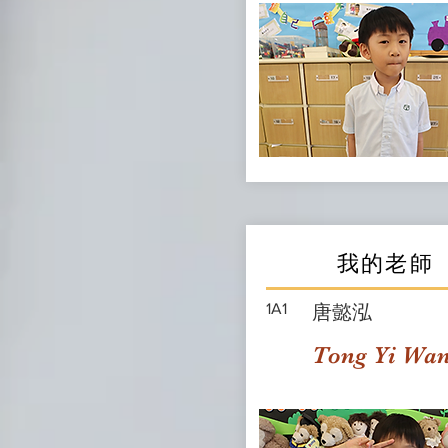
我的老師
1A1
唐懿泓
Tong Yi Wa