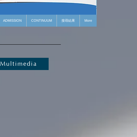
ADMISSION
CONTINUUM
搜尋結果
More
Multimedia