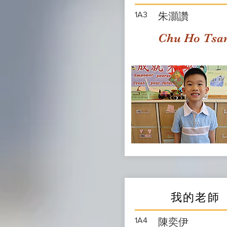
1A3
朱灝讚
Chu Ho Tsa
我的老師
1A4
陳奕伊