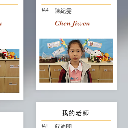
1A4
陳紀雯
u
Chen Jiwen
我的老師
1A1
蘇迪聞