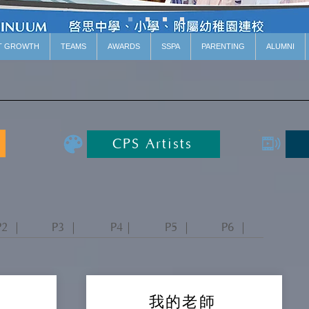
T GROWTH
TEAMS
AWARDS
SSPA
PARENTING
ALUMNI
CPS Artists
P2 ｜
P3 ｜
P4｜
P5 ｜
P6 ｜
我的老師