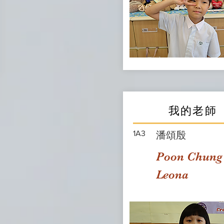
我的老師
1A3
潘頌殷
Poon Chung
Leona