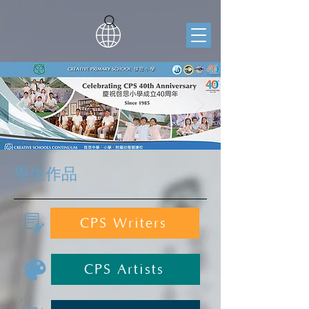
學生作品
CPS Writers
CPS Artists