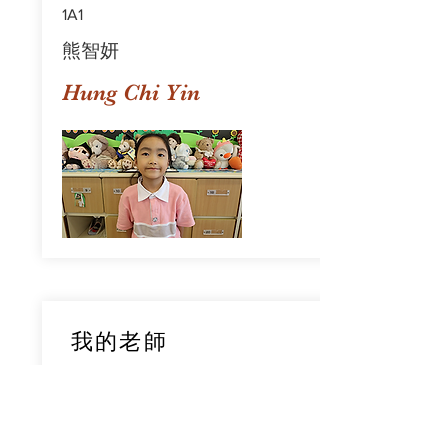
1A1
熊智妍
Hung Chi Yin
我的老師
1A1
鄧穎旋