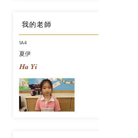
我的老師
1A4
夏伊
Ha Yi