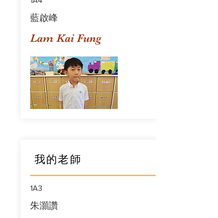
1A4
藍啟峰
Lam Kai Fung
我的老師
1A3
朱灝讚