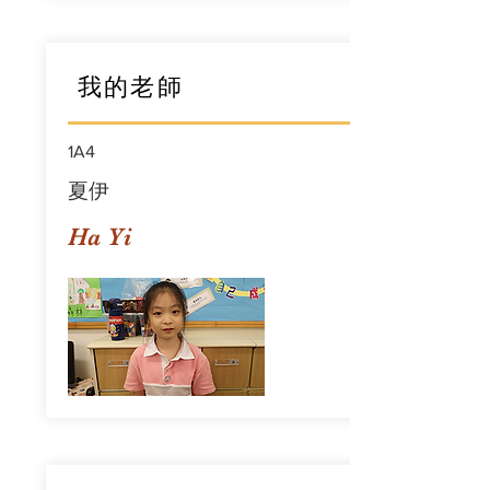
我的老師
1A4
夏伊
Ha Yi