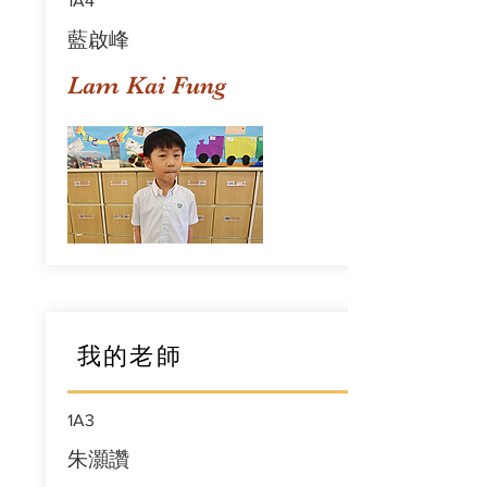
1A4
藍啟峰
Lam Kai Fung
我的老師
1A3
朱灝讚