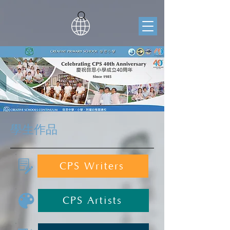
學生作品
CPS Writers
CPS Artists