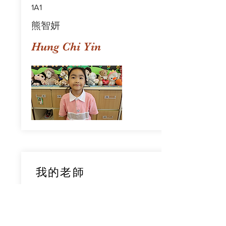
1A1
熊智妍
Hung Chi Yin
我的老師
1A1
鄧穎旋