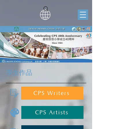
學生作品
CPS Writers
CPS Artists