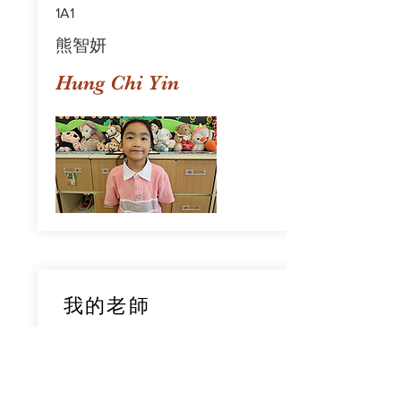
1A1
熊智妍
Hung Chi Yin
我的老師
1A1
鄧穎旋