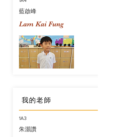
1A4
藍啟峰
Lam Kai Fung
我的老師
1A3
朱灝讚