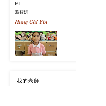
1A1
熊智妍
Hung Chi Yin
我的老師
1A1
鄧穎旋