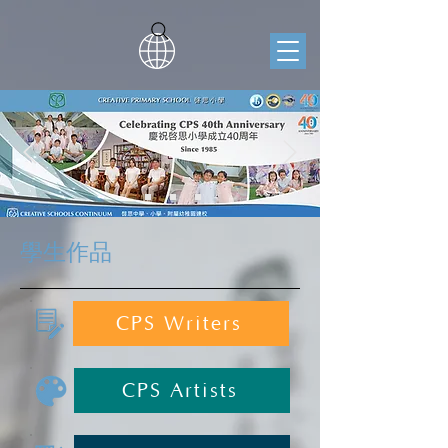
學生作品
CPS Writers
CPS Artists