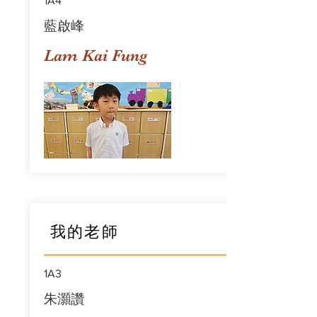
1A4
藍啟峰
Lam Kai Fung
我的老師
1A3
朱灝讚