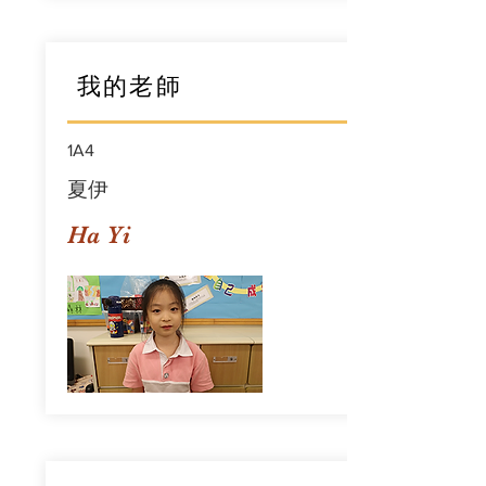
我的老師
1A4
夏伊
Ha Yi