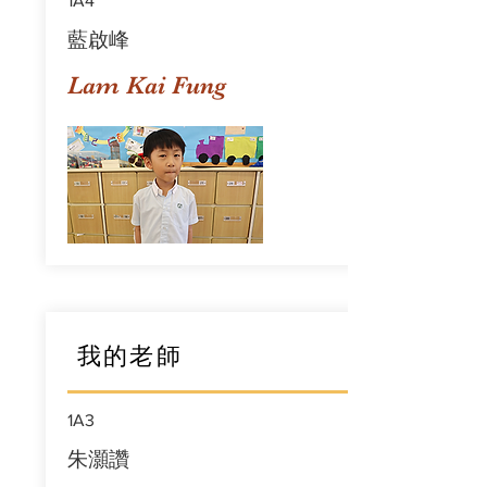
1A4
藍啟峰
Lam Kai Fung
我的老師
1A3
朱灝讚