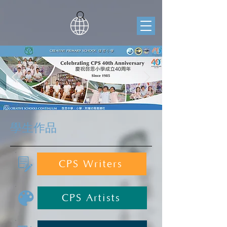
學生作品
CPS Writers
CPS Artists