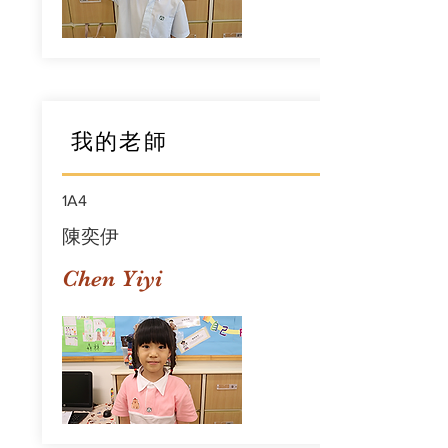
我的老師
1A4
陳奕伊
Chen Yiyi