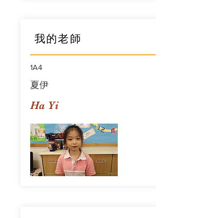
我的老師
1A4
夏伊
Ha Yi