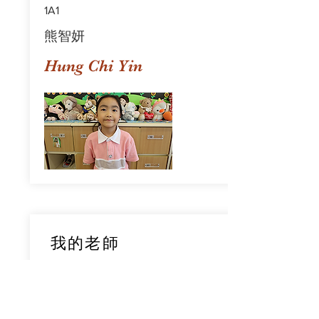
1A1
熊智妍
Hung Chi Yin
我的老師
1A1
鄧穎旋