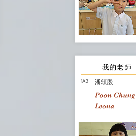
我的老師
1A3
潘頌殷
Poon Chung
Leona