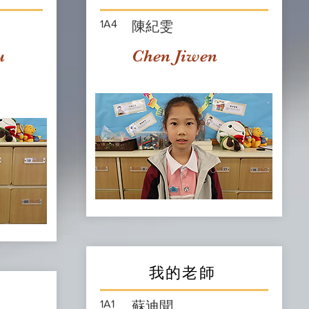
1A4
陳紀雯
u
Chen Jiwen
我的老師
1A1
蘇迪聞