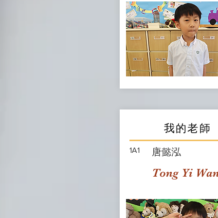
我的老師
1A1
唐懿泓
Tong Yi Wa