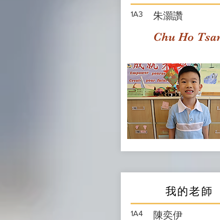
1A3
朱灝讚
Chu Ho Tsa
我的老師
1A4
陳奕伊