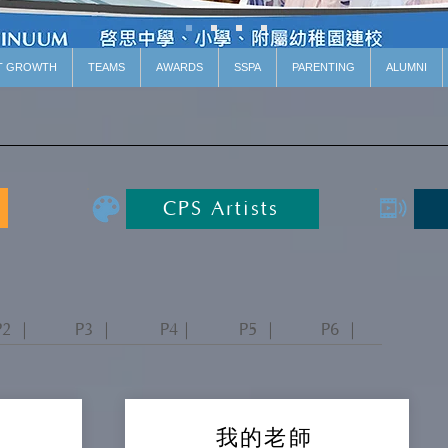
T GROWTH
TEAMS
AWARDS
SSPA
PARENTING
ALUMNI
CPS Artists
P2 ｜
P3 ｜
P4｜
P5 ｜
P6 ｜
我的老師