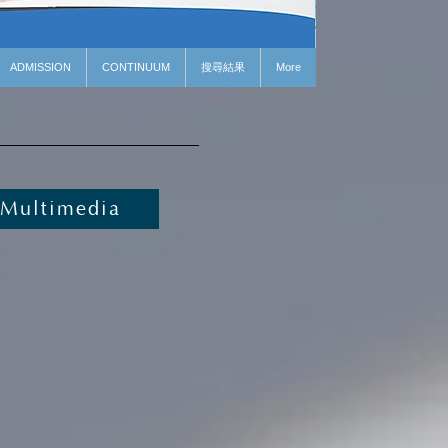
ADMISSION
CONTINUUM
搜尋結果
More
Multimedia