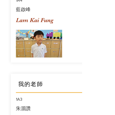
1A4
藍啟峰
Lam Kai Fung
我的老師
1A3
朱灝讚