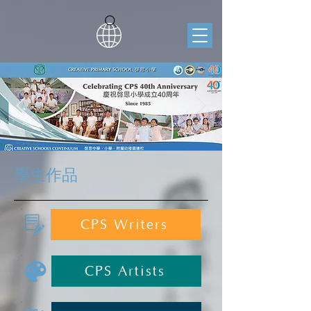
學生作品
CPS Writers
CPS Artists