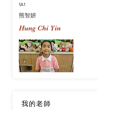
1A1
熊智妍
Hung Chi Yin
我的老師
1A1
鄧穎旋