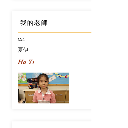
我的老師
1A4
夏伊
Ha Yi