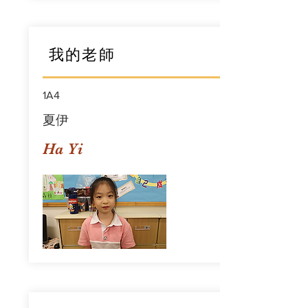
我的老師
1A4
夏伊
Ha Yi