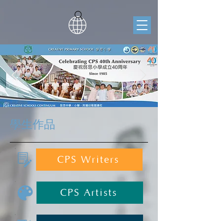
學生作品
CPS Writers
CPS Artists