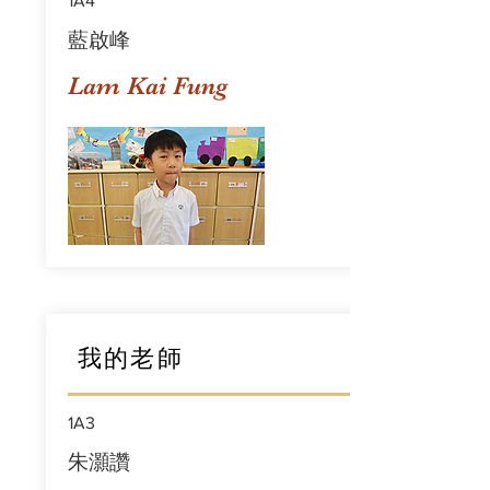
1A4
藍啟峰
Lam Kai Fung
我的老師
1A3
朱灝讚