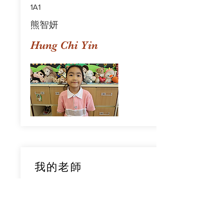
1A1
熊智妍
Hung Chi Yin
我的老師
1A1
鄧穎旋