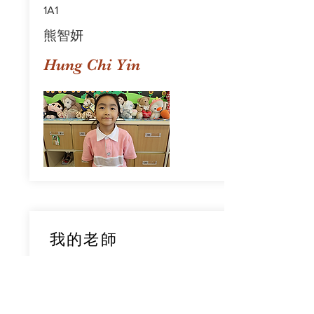
1A1
熊智妍
Hung Chi Yin
我的老師
1A1
鄧穎旋