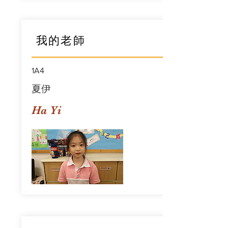
我的老師
1A4
夏伊
Ha Yi