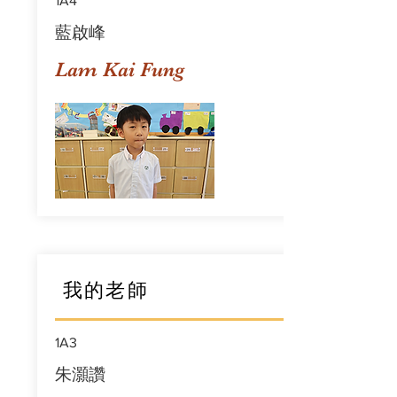
1A4
藍啟峰
Lam Kai Fung
我的老師
1A3
朱灝讚