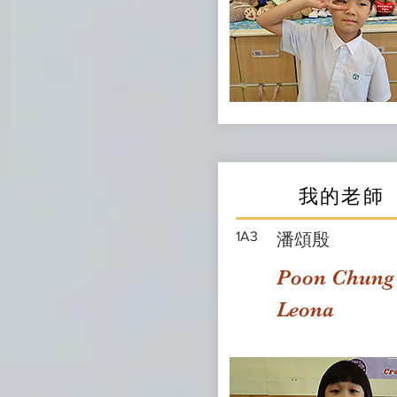
我的老師
1A3
潘頌殷
Poon Chung
Leona