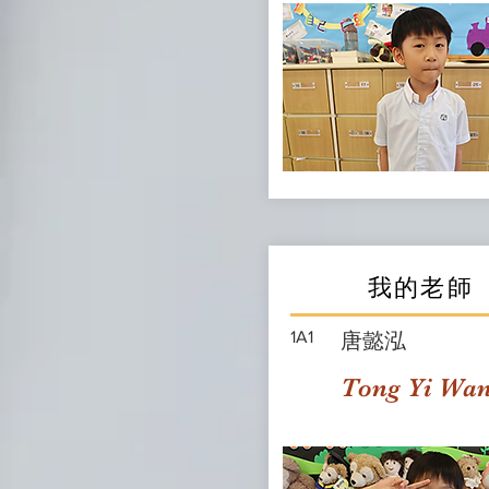
我的老師
1A1
唐懿泓
Tong Yi Wa