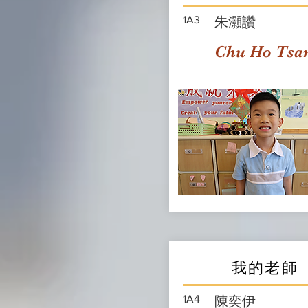
1A3
朱灝讚
Chu Ho Tsa
我的老師
1A4
陳奕伊