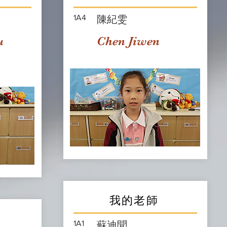
1A4
陳紀雯
u
Chen Jiwen
我的老師
1A1
蘇迪聞