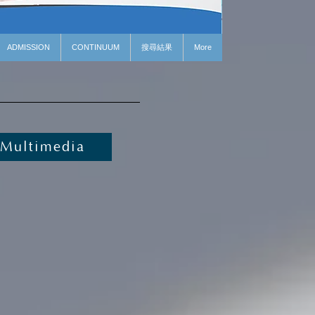
ADMISSION
CONTINUUM
搜尋結果
More
Multimedia