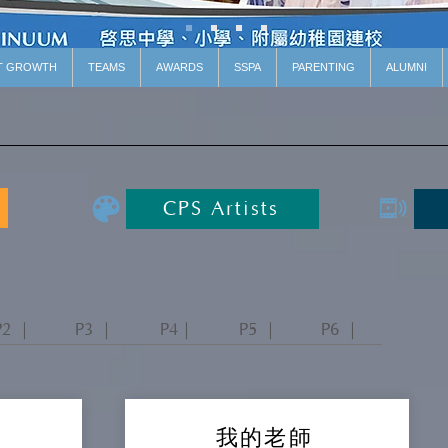
T GROWTH
TEAMS
AWARDS
SSPA
PARENTING
ALUMNI
CPS Artists
P2 ｜
P3 ｜
P4｜
P5 ｜
P6 ｜
我的老師