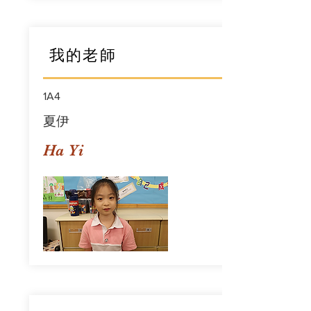
我的老師
1A4
夏伊
Ha Yi