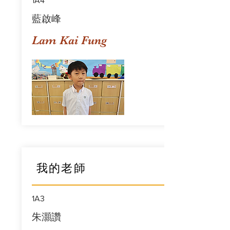
1A4
藍啟峰
Lam Kai Fung
我的老師
1A3
朱灝讚