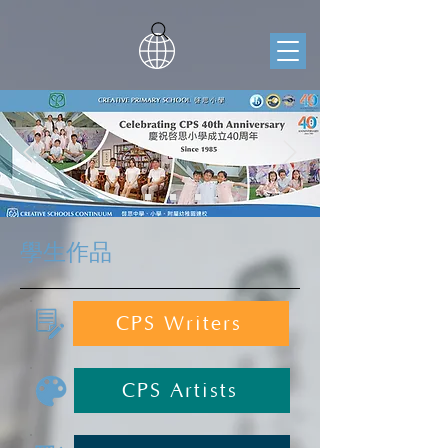
學生作品
CPS Writers
CPS Artists