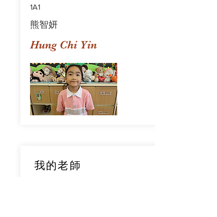
1A1
熊智妍
Hung Chi Yin
我的老師
1A1
鄧穎旋