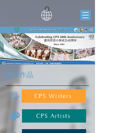
學生作品
CPS Writers
CPS Artists