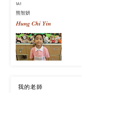
1A1
熊智妍
Hung Chi Yin
我的老師
1A1
鄧穎旋