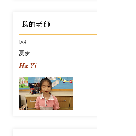
我的老師
1A4
夏伊
Ha Yi