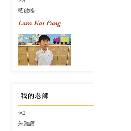
1A4
藍啟峰
Lam Kai Fung
我的老師
1A3
朱灝讚