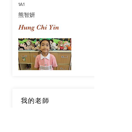
1A1
熊智妍
Hung Chi Yin
我的老師
1A1
鄧穎旋