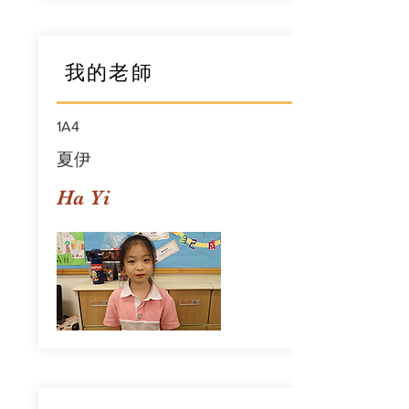
我的老師
1A4
夏伊
Ha Yi