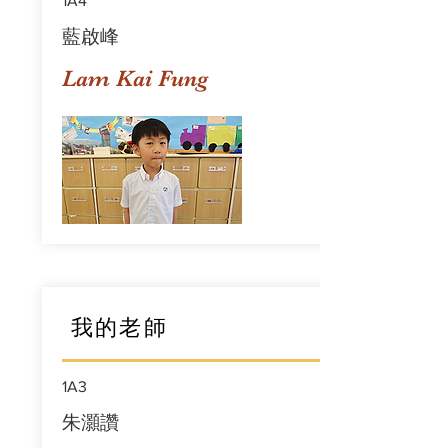
1A4
藍啟峰
Lam Kai Fung
我的老師
1A3
朱灝讚