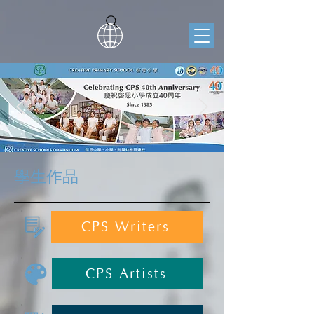
學生作品
CPS Writers
CPS Artists