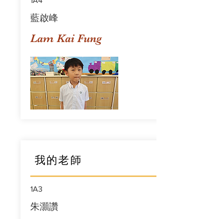
1A4
藍啟峰
Lam Kai Fung
我的老師
1A3
朱灝讚