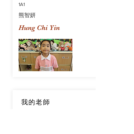
1A1
熊智妍
Hung Chi Yin
我的老師
1A1
鄧穎旋