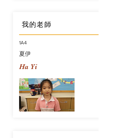
我的老師
1A4
夏伊
Ha Yi