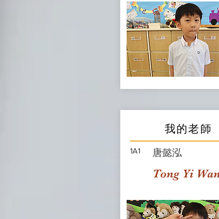
我的老師
1A1
唐懿泓
Tong Yi Wa